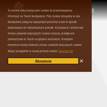
Ta witryna wykorzystuje pliki cookies do przechowywania
informacji na Twoim komputerze. Pliki cookies stosujemy w celu
świadczenia usług na najwyższym poziomie, w tym w sposób
dostosowany do indywidualnych potrzeb. Korzystanie z witryny bez
zmiany ustawień dotyczących cookies oznacza, że będę one
zamieszczane w Twoim urządzeniu końcowym. W każdym
momencie możesz dokonać zmiany ustawień dotyczących cookies.
Więcej szczegółów w naszej polityce cookies
Zapoznaj się
Akceptuję